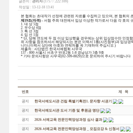
글쓴이 :
관리자
(175.♡.222.109)
작성일 : 13-12-18 13:41
본 협회는 초대작가 선정에 관련된 자료를 수집하고 있으며, 본 협회의
제19조(자격) -
서협 주최 대전에서 입상 이상한 작가로서 다음 각 호의 규
1. 대 상 5점
2. 우수상 4점
3. 특 선 3점
4. 입 선 1점
* 단, 당해 연도에 두 점 이상 입상했을 경우에는 상위 입상점수만 인정함
위 사항을 참조하셔서 해당되시는 분은 이력서 1통(사진첨부)과 입상경
니다.(이력서 상단에 아호와 연락처를 꼭 기재하여 주십시오.)
제출처 : 사단법인 한국서예협회 사무국
137 - 800 서울시 서초구 반포2동 1-8 경남상가 3층 9호
* 기타 문의사항은 사무국(02-599-8829)으로 문의하여 주시기 바랍니다
번호
제 목
공지
한국서예도서관 건립 특별기획전1. 문자향 서권기
공지
한국서예도서관 도서 기증 및 후원금 명단
공지
2026 서예교육 전문인력양성과정 심사 결과
공지
2026 서예교육 전문인력양성과정 _ 모집요강 & 신청서