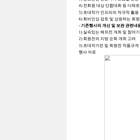
4)
전회원
대상 단합대회 등 다채로
5)
초대작가 인프라의 적극적 활용
6)
회비인상 검토 및 상응하는 회
-
기존행사의 개선 및 보완 관련내
1)
실속있는
해외전
개최 및 참여
2)
회원전의 지방 순회 개최 고려
3)
초대작가전 및
회원전
작품규격 
행사 자료