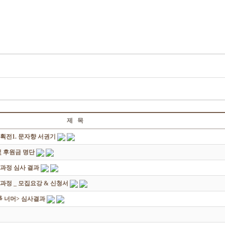
제 목
획전1. 문자향 서권기
 후원금 명단
성과정 심사 결과
과정 _ 모집요강 & 신청서
쟁爭 너머> 심사결과