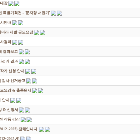
초대장
별기획전 - '문자향 서권기'
전시안내
죽지마라 제발 공모요강
심사결과
회 결과보고
감사선거 결과
대작가 신청 안내
및 감사 선거공고
모요강 & 출품원서
 안내
 & 신청서
원전 작품 감상
12~2025) 전체입니다.
2~2025년)