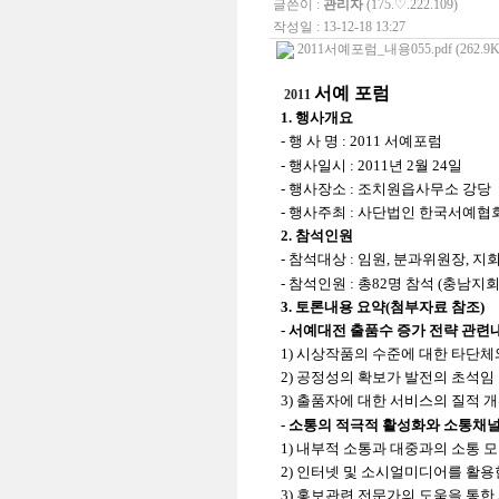
글쓴이 :
관리자
(175.♡.222.109)
작성일 : 13-12-18 13:27
2011서예포럼_내용055.pdf (262.9K
서예 포럼
2011
1.
행사개요
-
행 사 명
: 2011
서예포럼
-
행사일시
: 2011
년
2
월
24
일
-
행사장소
:
조치원읍사무소
강당
-
행사주최
:
사단법인 한국서예협
2.
참석인원
-
참석대상
:
임원
,
분과위원장
,
지
-
참석인원
:
총
82
명 참석
(
충남지
3.
토론내용 요약
(
첨부자료 참조
)
-
서예대전
출품수
증가 전략 관련
1)
시상작품의 수준에 대한
타단체
2)
공정성의 확보가 발전의 초석임
3)
출품자에
대한 서비스의 질적 개
-
소통의 적극적 활성화와 소통채널
1)
내부적 소통과 대중과의 소통 
2)
인터넷 및
소시얼미디어를
활용
3)
홍보관련 전문가의 도움을 통한