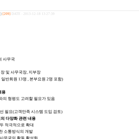
)
[209]
DATE : 2013-12-18 13:27:39
회 사무국
회장
및 사무국장
,
지부장
회
일반회원
13
명
,
본부요원
2
명 포함
)
내용
와의
형평도 고려할 필요가 있음
선 필요
(
고객만족 시스템 도입 검토
)
의 다양화 관련 내용
모두 적극적으로 확대
한 소통방식의 개발
 사무국의 활동 활성화