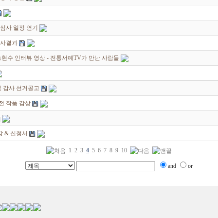
심사 일정 연기
심사결과
현수 인터뷰 영상 - 전통서예TV가 만난 사람들
및 감사 선거공고
원전 작품 감상
 & 신청서
1
2
3
4
5
6
7
8
9
10
and
or