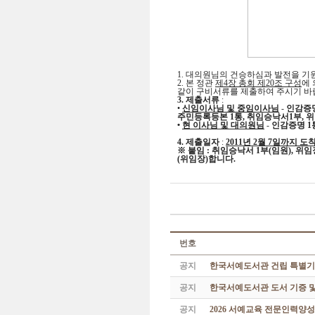
1. 대의원님의 건승하심과 발전을 기
2. 본 정관
제4장 총회
제20조 구성
에 
같이 구비서류를 제출하여 주시기 바
3. 제출서류
:
•
신임이사님 및 중임이사님
-
인감증명
주민등록등본 1통, 취임승낙서1부, 
•
현 이사님 및 대의원님
-
인감증명 1통
4. 제출일자
:
2011년 2월 7일까지 
※ 붙임 : 취임승낙서 1부(임원), 위
(위임장)합니다.
번호
공지
한국서예도서관 건립 특별기
공지
한국서예도서관 도서 기증 및
공지
2026 서예교육 전문인력양