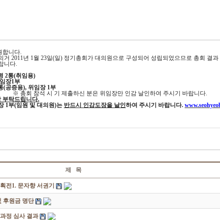
원합니다.
의거 2011년 1월 23일(일) 정기총회가 대의원으로 구성되어 성립되었으므로 총회 결
랍니다.
 2통(취임용)
위임장1부
(공증용), 위임장 1부
※ 총회 참석 시 기 제출하신 분은 위임장만 인감 날인하여 주시기 바랍니다.
도착 부탁드립니다.
임장 1부(임원 및 대의원)는
반드시 인감도장을 날인
하여 주시기 바랍니다.
www.seohyeob
제 목
획전1. 문자향 서권기
 후원금 명단
성과정 심사 결과