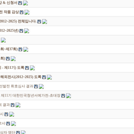
 & 신청서
원전 작품 감상
12~2025) 전체입니다.
2~2025년)
회~제37회)
회)
 제11기) 도록
전시(2012~2025) 도록
선발전 휘호심사 결과
및 제11기 대한민국청년서예가전-초대장
회 결과
전시
르샤
입상자 명단