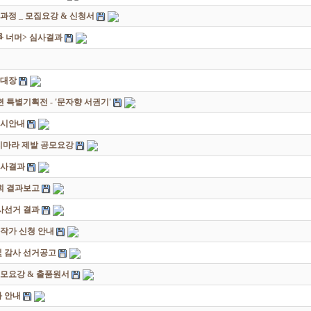
과정 _ 모집요강 & 신청서
쟁爭 너머> 심사결과
초대장
별기획전 - '문자향 서권기'
전시안내
죽지마라 제발 공모요강
심사결과
회 결과보고
감사선거 결과
대작가 신청 안내
및 감사 선거공고
모요강 & 출품원서
 안내