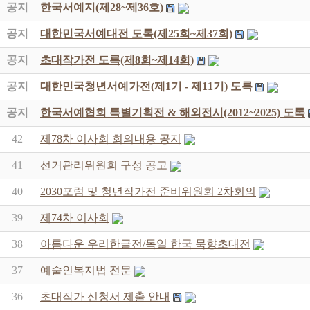
공지
한국서예지(제28~제36호)
공지
대한민국서예대전 도록(제25회~제37회)
공지
초대작가전 도록(제8회~제14회)
공지
대한민국청년서예가전(제1기 - 제11기) 도록
공지
한국서예협회 특별기획전 & 해외전시(2012~2025) 도록
42
제78차 이사회 회의내용 공지
41
선거관리위원회 구성 공고
40
2030포럼 및 청년작가전 준비위원회 2차회의
39
제74차 이사회
38
아름다운 우리한글전/독일 한국 묵향초대전
37
예술인복지법 전문
36
초대작가 신청서 제출 안내