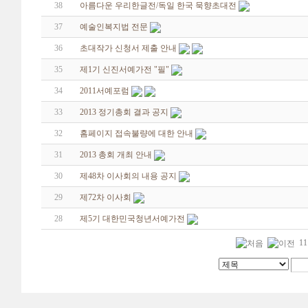
38
아름다운 우리한글전/독일 한국 묵향초대전
37
예술인복지법 전문
36
초대작가 신청서 제출 안내
35
제1기 신진서예가전 "필"
34
2011서예포럼
33
2013 정기총회 결과 공지
32
홈페이지 접속불량에 대한 안내
31
2013 총회 개최 안내
30
제48차 이사회의 내용 공지
29
제72차 이사회
28
제5기 대한민국청년서예가전
11