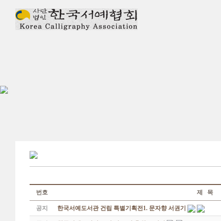
번호
제 목
공지
한국서예도서관 건립 특별기획전1. 문자향 서권기