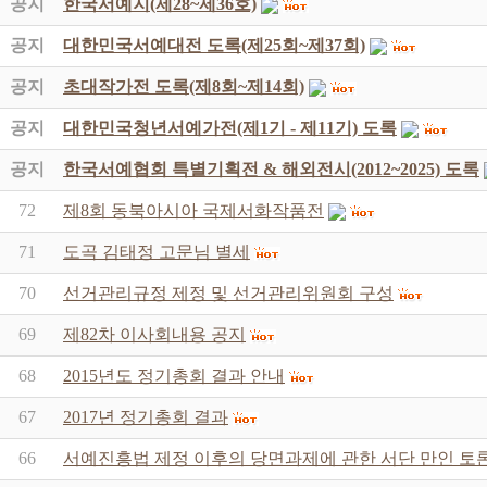
공지
한국서예지(제28~제36호)
공지
대한민국서예대전 도록(제25회~제37회)
공지
초대작가전 도록(제8회~제14회)
공지
대한민국청년서예가전(제1기 - 제11기) 도록
공지
한국서예협회 특별기획전 & 해외전시(2012~2025) 도록
72
제8회 동북아시아 국제서화작품전
71
도곡 김태정 고문님 별세
70
선거관리규정 제정 및 선거관리위원회 구성
69
제82차 이사회내용 공지
68
2015년도 정기총회 결과 안내
67
2017년 정기총회 결과
66
서예진흥법 제정 이후의 당면과제에 관한 서단 만인 토