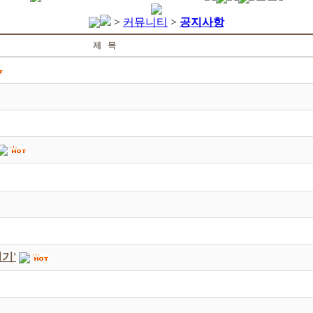
>
커뮤니티
>
공지사항
제 목
기'