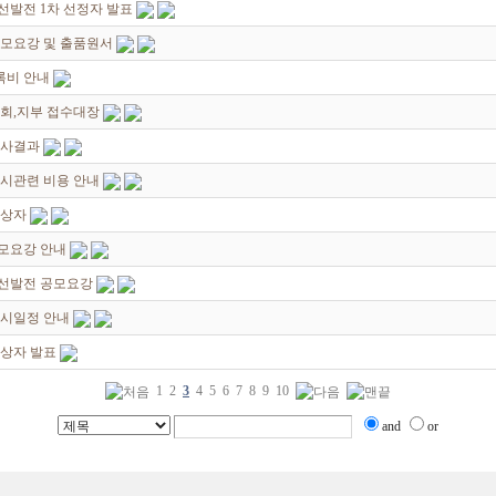
발전 1차 선정자 발표
공모요강 및 출품원서
록비 안내
회,지부 접수대장
심사결과
시관련 비용 안내
입상자
모요강 안내
선발전 공모요강
전시일정 안내
입상자 발표
1
2
3
4
5
6
7
8
9
10
and
or