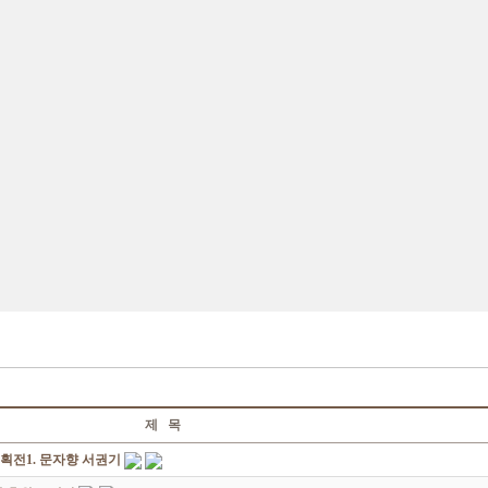
제 목
획전1. 문자향 서권기