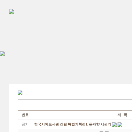
번호
제 목
공지
한국서예도서관 건립 특별기획전1. 문자향 서권기