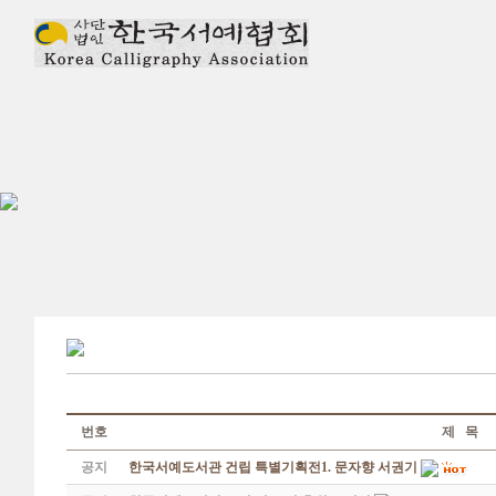
번호
제 목
공지
한국서예도서관 건립 특별기획전1. 문자향 서권기