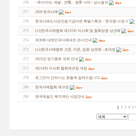
278
<죽지마라, 제발 - 전戰 ․ 쟁爭 너머> 심사결과
277
2026 한국서예
276
한국서예도서관건립기금마련 특별기획전 - '문자향 서권기'
275
(사)한국서예협회 제135차 이사회 및 협회임원 상견례
274
제38회 대한민국서예대전 전시안내
273
(사)한국서예협회 고문, 자문, 임원 상견례 - 초대장
272
2025년 정기총회 개최 안내
271
제114차 이사회 협회제규정 개정
270
로그인이 안되시는 분들께 알려드립니다
269
한국서예협회 제규정
268
한국예술인 복지재단 사업안내
1
2
3
4
5