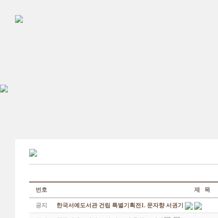
번호
제 목
공지
한국서예도서관 건립 특별기획전1. 문자향 서권기