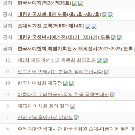
공지
한국서예지(제28~제36호)
공지
대한민국서예대전 도록(제25회~제37회)
공지
초대작가전 도록(제8회~제14회)
공지
대한민국청년서예가전(제1기 - 제11기) 도록
공지
한국서예협회 특별기획전 & 해외전시(2012~2025) 도록
12
제2차 제도개선 심의위원회 회의결과
11
로그인이 안되시는 분들께 알려드립니다
10
한국서예협회 제규정
9
아름다운 우리한글전/독일 한국 묵향초대전
8
제70차 이사회 회의 결과
7
전임 전명옥이사장 이임식
6
주독 대한민국대사관 한국문화원 초대-아름다운 우리 