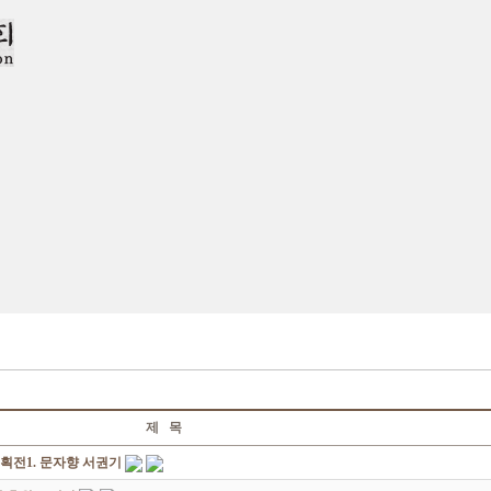
제 목
획전1. 문자향 서권기