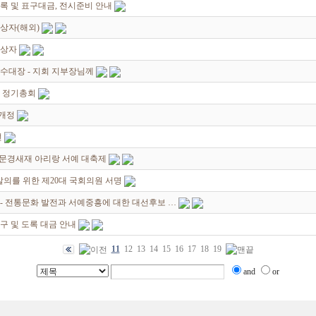
록 및 표구대금, 전시준비 안내
상자(해외)
입상자
수대장 - 지회 지부장님께
8 정기총회
 개정
전
- 문경새재 아리랑 서예 대축제
발의를 위한 제20대 국회의원 서명
- 전통문화 발전과 서예중흥에 대한 대선후보 …
구 및 도록 대금 안내
11
12
13
14
15
16
17
18
19
and
or