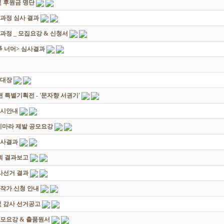
 후원금 명단
성과정 심사 결과
과정 _ 모집요강 & 신청서
쟁爭 너머> 심사결과
초대장
별기획전 - '문자향 서권기'
전시안내
죽지마라 제발 공모요강
심사결과
회 결과보고
감사선거 결과
대작가 신청 안내
및 감사 선거공고
모요강 & 출품원서