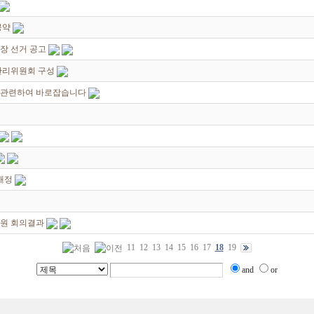
공약
장 선거 공고
관리위원회 구성
 관련하여 바로잡습니다
개정
위원 회의결과
11
12
13
14
15
16
17
18
19
and
or