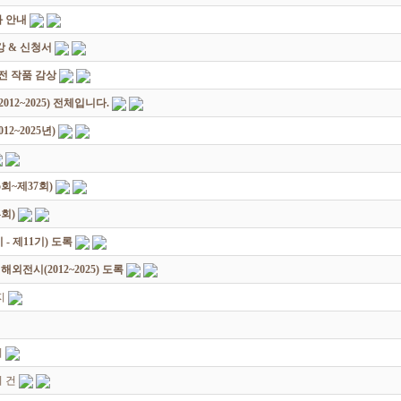
 안내
 & 신청서
원전 작품 감상
12~2025) 전체입니다.
2~2025년)
회~제37회)
회)
 제11기) 도록
전시(2012~2025) 도록
지
지
 건