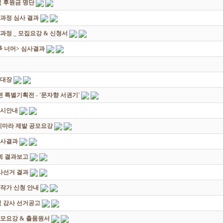
 후원금 명단
성과정 심사 결과
과정 _ 모집요강 & 신청서
쟁爭 너머> 심사결과
초대장
별기획전 - '문자향 서권기'
전시안내
죽지마라 제발 공모요강
심사결과
회 결과보고
감사선거 결과
대작가 신청 안내
및 감사 선거공고
모요강 & 출품원서