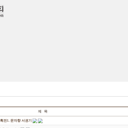
제 목
획전1. 문자향 서권기