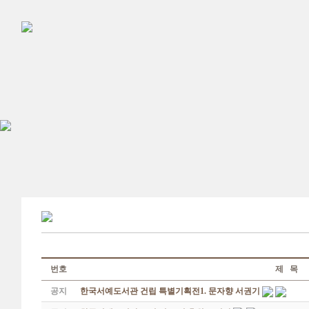
번호
제 목
공지
한국서예도서관 건립 특별기획전1. 문자향 서권기