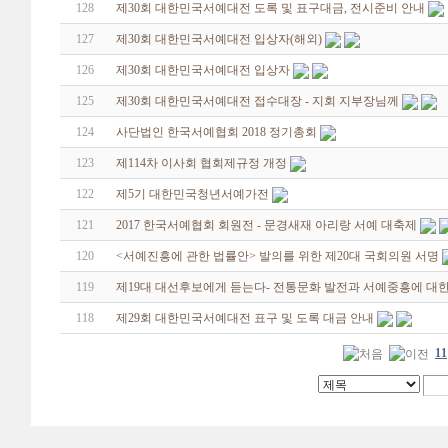
128
제30회 대한민국서예대전 도록 및 표구대금, 전시준비 안내
127
제30회 대한민국서예대전 입상자(해외)
126
제30회 대한민국서예대전 입상자
125
제30회 대한민국서예대전 접수대장 - 지회 지부장님께
124
사단법인 한국서예협회 2018 정기총회
123
제114차 이사회 협회제규정 개정
122
제5기 대한민국청년서예가전
121
2017 한국서예협회 회원전 - 문경새재 아리랑 서예 대축제
120
<서예진흥에 관한 법률안> 발의를 위한 제20대 국회의원 서명
119
제19대 대선후보에게 듣는다- 전통문화 발전과 서예중흥에 대한
118
제29회 대한민국서예대전 표구 및 도록 대금 안내
11