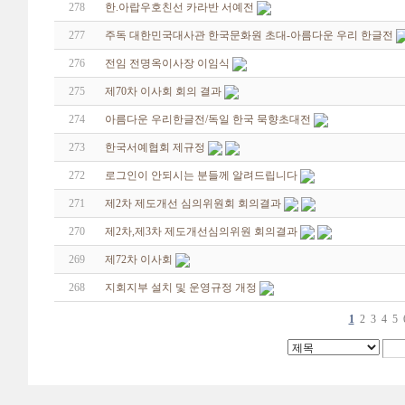
278
한.아랍우호친선 카라반 서예전
277
주독 대한민국대사관 한국문화원 초대-아름다운 우리 한글전
276
전임 전명옥이사장 이임식
275
제70차 이사회 회의 결과
274
아름다운 우리한글전/독일 한국 묵향초대전
273
한국서예협회 제규정
272
로그인이 안되시는 분들께 알려드립니다
271
제2차 제도개선 심의위원회 회의결과
270
제2차,제3차 제도개선심의위원 회의결과
269
제72차 이사회
268
지회지부 설치 및 운영규정 개정
1
2
3
4
5