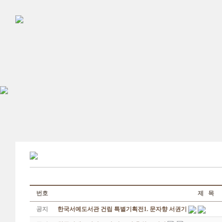
번호
제 목
공지
한국서예도서관 건립 특별기획전1. 문자향 서권기