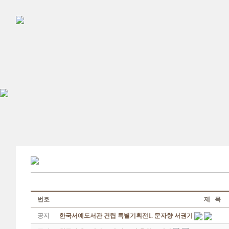
번호
제 목
공지
한국서예도서관 건립 특별기획전1. 문자향 서권기