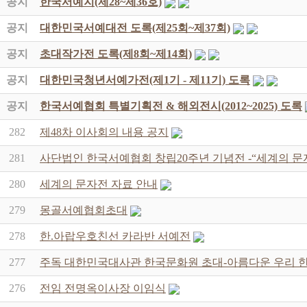
공지
한국서예지(제28~제36호)
공지
대한민국서예대전 도록(제25회~제37회)
공지
초대작가전 도록(제8회~제14회)
공지
대한민국청년서예가전(제1기 - 제11기) 도록
공지
한국서예협회 특별기획전 & 해외전시(2012~2025) 도록
282
제48차 이사회의 내용 공지
281
사단법인 한국서예협회 창립20주년 기념전 -“세계의 문
280
세계의 문자전 자료 안내
279
몽골서예협회초대
278
한.아랍우호친선 카라반 서예전
277
주독 대한민국대사관 한국문화원 초대-아름다운 우리 
276
전임 전명옥이사장 이임식