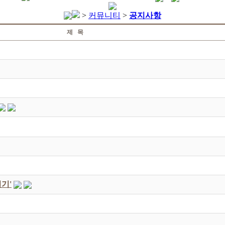
>
커뮤니티
>
공지사항
제 목
기'