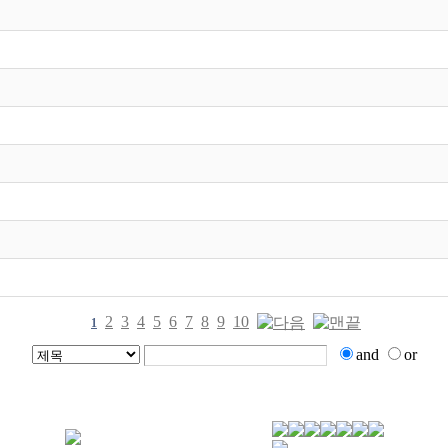
2
3
4
5
6
7
8
9
10
1
and
or