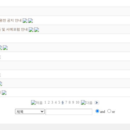
회원전 공지 안내
품 및 서예포럼 안내
내
1
2
3
4
5
6
7
8
9
10
and
or