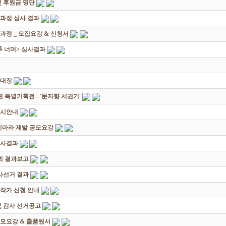
 후원금 명단
성과정 심사 결과
과정 _ 모집요강 & 신청서
쟁爭 너머> 심사결과
초대장
별기획전 - '문자향 서권기'
전시안내
죽지마라 제발 공모요강
심사결과
회 결과보고
감사선거 결과
대작가 신청 안내
및 감사 선거공고
모요강 & 출품원서