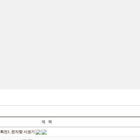
제 목
획전1. 문자향 서권기