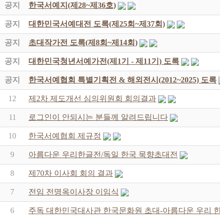
공지
한국서예지(제28~제36호)
공지
대한민국서예대전 도록(제25회~제37회)
공지
초대작가전 도록(제8회~제14회)
공지
대한민국청년서예가전(제1기 - 제11기) 도록
공지
한국서예협회 특별기획전 & 해외전시(2012~2025) 도록
12
제2차 제도개선 심의위원회 회의결과
11
로그인이 안되시는 분들께 알려드립니다
10
한국서예협회 제규정
9
아름다운 우리한글전/독일 한국 묵향초대전
8
제70차 이사회 회의 결과
7
전임 전명옥이사장 이임식
6
주독 대한민국대사관 한국문화원 초대-아름다운 우리 