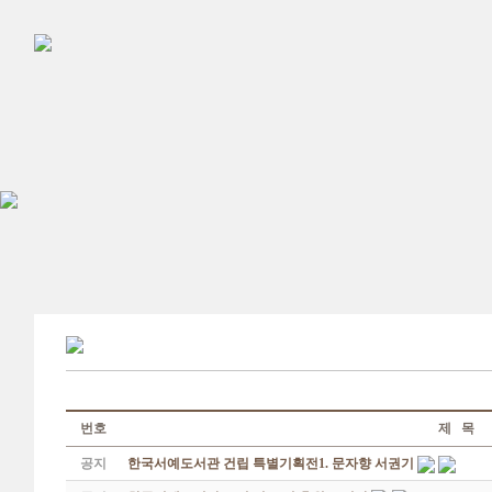
번호
제 목
공지
한국서예도서관 건립 특별기획전1. 문자향 서권기