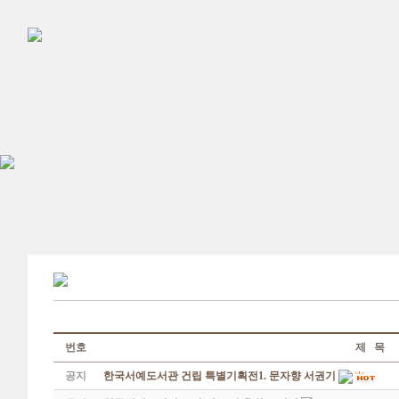
번호
제 목
공지
한국서예도서관 건립 특별기획전1. 문자향 서권기