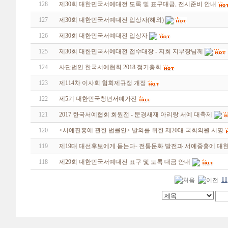
128
제30회 대한민국서예대전 도록 및 표구대금, 전시준비 안내
127
제30회 대한민국서예대전 입상자(해외)
126
제30회 대한민국서예대전 입상자
125
제30회 대한민국서예대전 접수대장 - 지회 지부장님께
124
사단법인 한국서예협회 2018 정기총회
123
제114차 이사회 협회제규정 개정
122
제5기 대한민국청년서예가전
121
2017 한국서예협회 회원전 - 문경새재 아리랑 서예 대축제
120
<서예진흥에 관한 법률안> 발의를 위한 제20대 국회의원 서명
119
제19대 대선후보에게 듣는다- 전통문화 발전과 서예중흥에 대한
118
제29회 대한민국서예대전 표구 및 도록 대금 안내
11