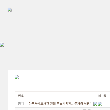
번호
제 목
공지
한국서예도서관 건립 특별기획전1. 문자향 서권기