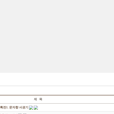
제 목
획전1. 문자향 서권기