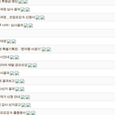
 후원금 명단
성과정 심사 결과
과정 _ 모집요강 & 신청서
쟁爭 너머> 심사결과
초대장
별기획전 - '문자향 서권기'
전시안내
죽지마라 제발 공모요강
심사결과
회 결과보고
감사선거 결과
대작가 신청 안내
및 감사 선거공고
모요강 & 출품원서