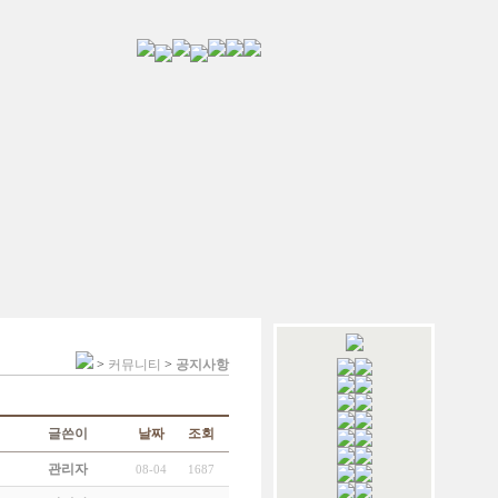
>
커뮤니티
>
공지사항
글쓴이
날짜
조회
관리자
08-04
1687