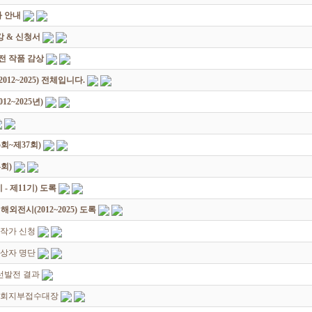
 안내
 & 신청서
원전 작품 감상
12~2025) 전체입니다.
2~2025년)
회~제37회)
회)
 제11기) 도록
전시(2012~2025) 도록
대작가 신청
입상자 명단
선발전 결과
지회지부접수대장