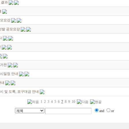
 결과
께
공모요강
선발 공모요강
다
전
작가전
전시일정 안내
안내
시 및 도록, 표구대금 안내
1
2
3
4
5
6
7
8
9
10
and
or