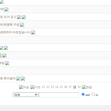
공약
장 선거 공고
관리위원회 구성
 관련하여 바로잡습니다
개정
위원 회의결과
11
12
13
14
15
16
17
18
19
and
or