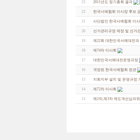
23
2011년도 정기총회 결과
22
한국서예협회 이사장 후보 
21
사단법인 한국서예협회 이사
20
선거관리규정 제정 및 선거
19
제22회 대한민국서예대전과
18
제74차 이사회
17
대한민국서예대전운영규정
16
개정된 한국서예협회 정관
15
지회지부 설치 및 운영규정 
14
제72차 이사회
13
제2차,제3차 제도개선심의