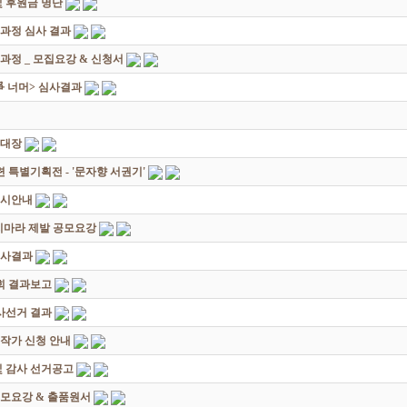
 후원금 명단
성과정 심사 결과
과정 _ 모집요강 & 신청서
쟁爭 너머> 심사결과
초대장
별기획전 - '문자향 서권기'
전시안내
죽지마라 제발 공모요강
심사결과
회 결과보고
감사선거 결과
대작가 신청 안내
및 감사 선거공고
모요강 & 출품원서