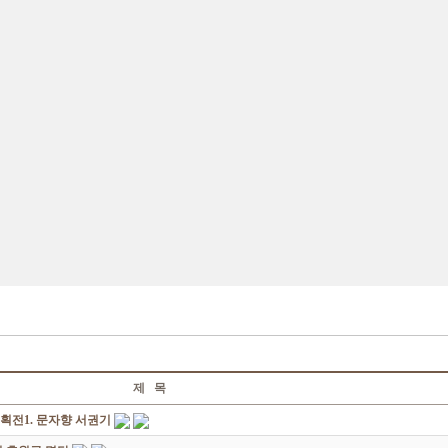
제 목
획전1. 문자향 서권기