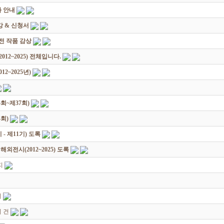
 안내
 & 신청서
원전 작품 감상
12~2025) 전체입니다.
2~2025년)
회~제37회)
회)
 제11기) 도록
전시(2012~2025) 도록
지
지
 건